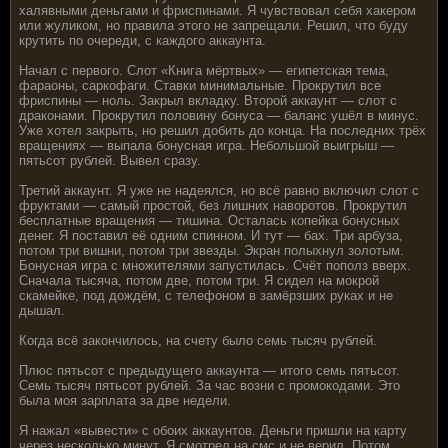
халявными деньгами и фриспинами. Я чувствовал себя хакером
или жуликом, но правила этого не запрещали. Решил, что буду
крутить по очереди, с каждого аккаунта.
Начал с первого. Слот «Книга мёртвых» — египетская тема,
фараоны, саркофаги. Ставки минимальные. Прокрутил все
фриспины — ноль. Закрыл вкладку. Второй аккаунт — слот с
драконами. Прокрутил половину бонуса — баланс ушёл в минус.
Уже хотел закрыть, но решил добить до конца. На последних трёх
вращениях — выпала бонусная игра. Небольшой выигрыш —
пятьсот рублей. Вывел сразу.
Третий аккаунт. Я уже не надеялся, но всё равно включил слот с
фруктами — самый простой, без лишних наворотов. Прокрутил
бесплатные вращения — тишина. Осталась копейка бонусных
денег. Я поставил её одним спинном. И тут — бах. Три арбуза,
потом три вишни, потом три звезды. Экран полыхнул золотым.
Бонусная игра с множителями запустилась. Счёт пополз вверх.
Сначала тысяча, потом две, потом три. Я сидел на мокрой
скамейке, под дождём, с телефоном в замёрзших руках и не
дышал.
Когда всё закончилось, на счету было семь тысяч рублей.
Плюс пятьсот с предыдущего аккаунта — итого семь пятьсот.
Семь тысяч пятьсот рублей. За час возни с промокодами. Это
была моя зарплата за две недели.
Я нажал «вывести» с обоих аккаунтов. Деньги пришли на карту
через несколько минут. Я смотрел на смс и не верил. Потом