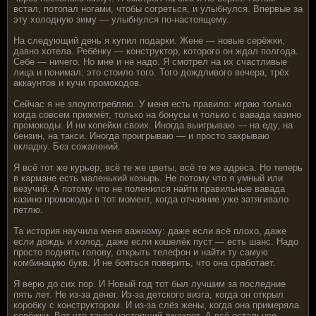
встал, потопал ногами, чтобы согреться, и улыбнулся. Впервые за
эту холодную зиму — улыбнулся по-настоящему.
На следующий день я купил подарки. Жене — новые серёжки,
давно хотела. Ребёнку — конструктор, которого он ждал полгода.
Себе — ничего. Но мне и не надо. Я смотрел на их счастливые
лица и понимал: это стоило того. Того дождливого вечера, трёх
аккаунтов и кучи промокодов.
Сейчас я не злоупотребляю. У меня есть правило: играю только
когда совсем прижмёт, только на бонусы и только с вавада казино
промокоды. И ни копейки своих. Иногда выигрываю — на еду, на
бензин, на такси. Иногда проигрываю — и просто закрываю
вкладку. Без сожалений.
Я всё тот же курьер, всё те же цветы, всё те же адреса. Но теперь
в кармане есть маленький козырь. Не потому что я умный или
везучий. А потому что не поленился найти правильные вавада
казино промокоды в тот момент, когда отчаяние уже затягивало
петлю.
Та история научила меня важному: даже если всё плохо, даже
если дождь и холод, даже если кошелёк пуст — есть шанс. Надо
просто поднять голову, открыть телефон и найти ту самую
комбинацию букв. И не бояться поверить, что она сработает.
Я верю до сих пор. И Новый год тот был лучшим за последние
пять лет. Не из-за денег. Из-за детского визга, когда он открыл
коробку с конструктором. И из-за слёз жены, когда она примеряла
серёжки. Вот что такое настоящий джекпот. А всё остальное —