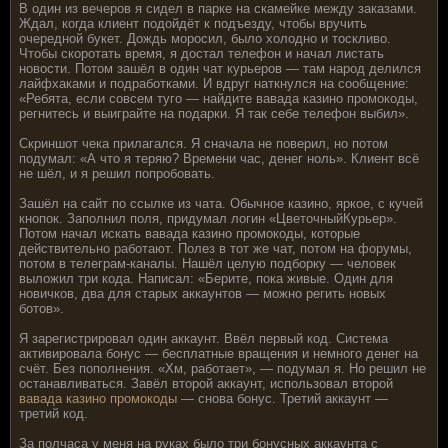
В один из вечеров я сидел в парке на скамейке между заказами.
Ждал, когда клиент подойдёт к подъезду, чтобы вручить
очередной букет. Дождь моросил, было холодно и тоскливо.
Чтобы скоротать время, я достал телефон и начал листать
новости. Потом зашёл в один чат курьеров — там народ делился
лайфхаками и подработками. И вдруг наткнулся на сообщение:
«Ребята, если совсем туго — найдите вавада казино промокоды,
регнитесь и выиграйте на подарки. Я так себе телефон выбил».
Скриншот чека прилагался. Я сначала не поверил, но потом
подумал: «А что я теряю? Времени час, денег ноль». Клиент всё
не шёл, и я решил попробовать.
Зашёл на сайт по ссылке из чата. Обычное казино, яркое, с кучей
кнопок. Заполнил поля, придумал логин «ЦветочныйКурьер».
Потом начал искать вавада казино промокоды, которые
действительно работают. Полез в тот же чат, потом на форумы,
потом в телеграм-каналы. Нашёл целую подборку — человек
выложил три кода. Написал: «Берите, пока живые. Один для
новичков, два для старых аккаунтов — можно регить новых
ботов».
Я зарегистрировал один аккаунт. Ввёл первый код. Система
активировала бонус — бесплатные вращения и немного денег на
счёт. Без пополнения. «Хм, работает», — подумал я. Но решил не
останавливаться. Завёл второй аккаунт, использовал второй
вавада казино промокоды
— снова бонус. Третий аккаунт —
третий код.
За полчаса у меня на руках было три бонусных аккаунта с