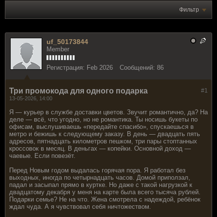
Фильтр
uf_50173844
Member
Регистрация:
Feb 2026
Сообщений:
86
Три промокода для одного подарка
#1
13-05-2026, 14:00
Я — курьер в службе доставки цветов. Звучит романтично, да? На
деле — всё, что угодно, но не романтика. Ты носишь букеты по
офисам, выслушиваешь «передайте спасибо», спускаешься в
метро и бежишь к следующему заказу. В день — двадцать пять
адресов, пятнадцать километров пешком, три пары стоптанных
кроссовок в месяц. В деньгах — копейки. Основной доход —
чаевые. Если повезёт.
Перед Новым годом выдалась горячая пора. Я работал без
выходных, иногда по четырнадцать часов. Домой приползал,
падал и засыпал прямо в куртке. Но даже с такой нагрузкой к
двадцатому декабря у меня на карте была всего тысяча рублей.
Подарки семье? Не на что. Жена смотрела с надеждой, ребёнок
ждал чуда. А я чувствовал себя ничтожеством.